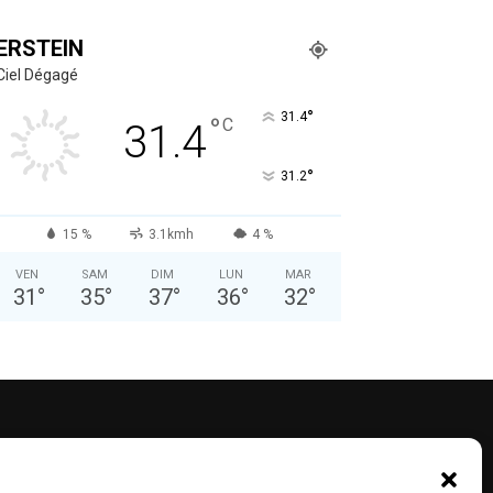
ERSTEIN
Ciel Dégagé
°
31.4
°
C
31.4
°
31.2
15 %
3.1kmh
4 %
VEN
SAM
DIM
LUN
MAR
31
°
35
°
37
°
36
°
32
°
UIVEZ-NOUS