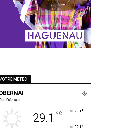
VOTRE MÉTÉO
OBERNAI
Ciel Dégagé
°
29.1
°
C
29.1
°
29.1