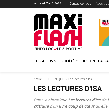
vendredi 7 août 2026
Contactez-nous
Nous trou
LES ACTUS
SOCIÉTÉ
ILS FONT L’ALSA
Accueil
CHRONIQUES
Les lectures d'Isa
LES LECTURES D'ISA
Dans la chronique
Les lectures d’Isa
de
critique
d’un
livre coup de cœur
qu’elle 