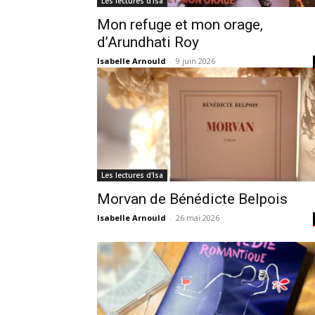
Les lectures d'Isa
Mon refuge et mon orage,
d’Arundhati Roy
Isabelle Arnould
-
9 juin 2026
Les lectures d'Isa
Morvan de Bénédicte Belpois
Isabelle Arnould
-
26 mai 2026