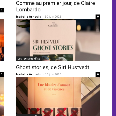
Comme au premier jour, de Claire
Lombardo
0
Isabelle Arnould
-
30 juin 2026
0
Les lectures d'Isa
Ghost stories, de Siri Hustvedt
Isabelle Arnould
-
16 juin 2026
0
0