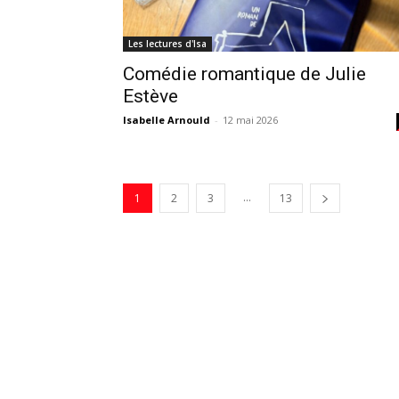
Les lectures d'Isa
Comédie romantique de Julie
Estève
Isabelle Arnould
-
12 mai 2026
...
1
2
3
13