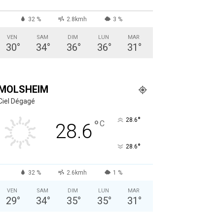
32 %
2.8kmh
3 %
VEN
SAM
DIM
LUN
MAR
30
°
34
°
36
°
36
°
31
°
MOLSHEIM
Ciel Dégagé
°
28.6
°
C
28.6
°
28.6
32 %
2.6kmh
1 %
VEN
SAM
DIM
LUN
MAR
29
°
34
°
35
°
35
°
31
°