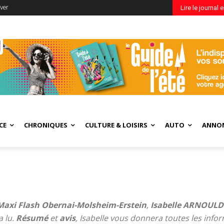
ver
Lire le journal 
CE
CHRONIQUES
CULTURE & LOISIRS
AUTO
ANNO
Maxi Flash Obernai-Molsheim-Erstein
,
Isabelle ARNOULD
a lu.
Résumé
et
avis
, Isabelle vous donnera toutes les inform