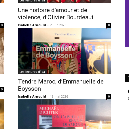
Les lectures d'Isa
Une histoire d’amour et de
violence, d’Olivier Bourdeaut
Isabelle Arnould
-
2 juin 2026
0
0
Les lectures d'Isa
Tendre Maroc, d’Emmanuelle de
Boysson
0
Isabelle Arnould
-
19 mai 2026
0