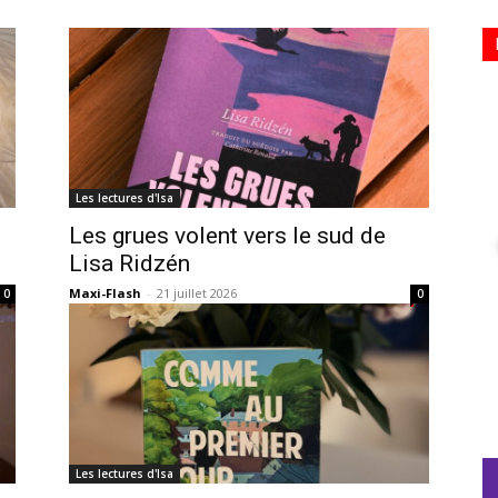
Les lectures d'Isa
Les grues volent vers le sud de
Lisa Ridzén
Maxi-Flash
-
21 juillet 2026
0
0
Les lectures d'Isa