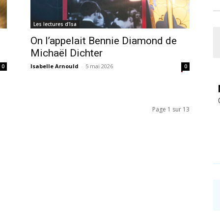
Les lectures d'Isa
On l’appelait Bennie Diamond de
Michaël Dichter
Isabelle Arnould
-
5 mai 2026
0
0
Page 1 sur 13