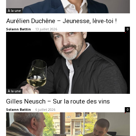
À la une
Aurélien Duchêne – Jeunesse, lève-toi !
Solann Battin
-
13 juillet 2026
0
À la une
Gilles Neusch – Sur la route des vins
Solann Battin
-
6 juillet 2026
0