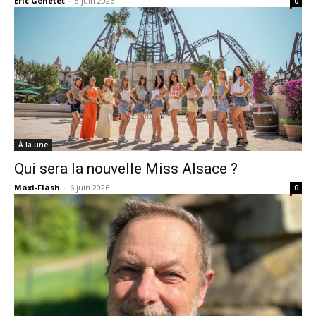
Eric Genetet
-
8 juin 2026
0
À la une
Qui sera la nouvelle Miss Alsace ?
Maxi-Flash
-
6 juin 2026
0