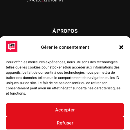
À PROPOS
Maxi Flash est un journal d’informations locales distribué
Gérer le consentement
chaque semaine sur trois éditions : en Alsace du Nord depuis
2015, dans les secteurs d’Obernai-Molsheim-Erstein depuis
Pour offrir les meilleures expériences, nous utilisons des technologies
2022, et à Colmar, Vignoble et Plaine depuis 2023.
telles que les cookies pour stocker et/ou accéder aux informations des
appareils. Le fait de consentir à ces technologies nous permettra de
traiter des données telles que le comportement de navigation ou les ID
uniques sur ce site. Le fait de ne pas consentir ou de retirer son
SUIVEZ-NOUS
consentement peut avoir un effet négatif sur certaines caractéristiques
et fonctions.
Accepter
Refuser