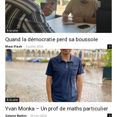
À la une
Quand la démocratie perd sa boussole
Maxi-Flash
-
5 juillet 2026
0
À la une
Yvan Monka – Un prof de maths particulier
Solann Battin
-
29 juin 2026
0