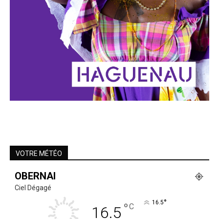
VOTRE MÉTÉO
OBERNAI
Ciel Dégagé
°
16.5
°
C
16.5