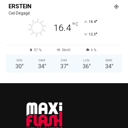
ERSTEIN
Ciel Dégagé
°
16.4
°
C
16.4
°
12.3
57 %
3kmh
6 %
VEN
SAM
DIM
LUN
MAR
30
°
34
°
37
°
36
°
34
°