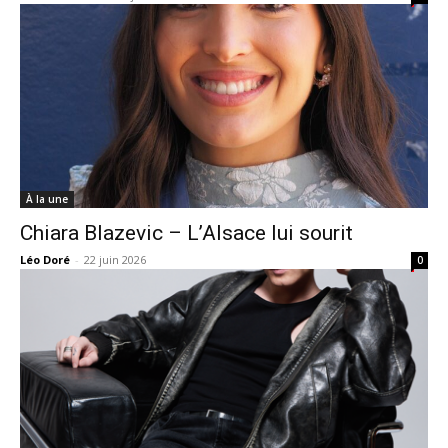
À la une
Chiara Blazevic – L’Alsace lui sourit
Léo Doré
-
22 juin 2026
0