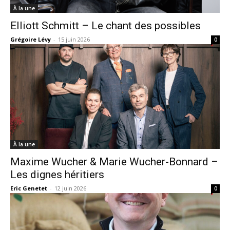
À la une
Elliott Schmitt – Le chant des possibles
Grégoire Lévy
-
15 juin 2026
0
À la une
Maxime Wucher & Marie Wucher-Bonnard –
Les dignes héritiers
Eric Genetet
-
12 juin 2026
0