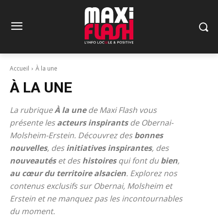
Accueil
À la une
À LA UNE
La rubrique
À la une
de Maxi Flash vous
présente les
acteurs inspirants
de Obernai-
Molsheim-Erstein. Découvrez des
bonnes
nouvelles
, des
initiatives inspirantes
, des
nouveautés
et des
histoires
qui font du
bien
,
au cœur du territoire alsacien
. Explorez nos
contenus exclusifs sur Obernai, Molsheim et
Erstein et ne manquez pas les incontournables
du moment.