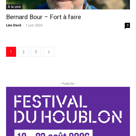
À la une
Bernard Bour – Fort à faire
Léo Doré
-
1 juin 2026
0
1
2
3
- Publicité -