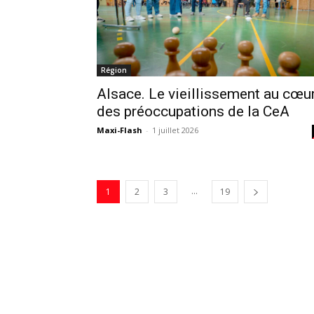
Région
Alsace. Le vieillissement au cœu
des préoccupations de la CeA
Maxi-Flash
-
1 juillet 2026
...
1
2
3
19