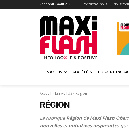
vendredi 7 août 2026
Contactez-nous
Nous trou
LES ACTUS
SOCIÉTÉ
ILS FONT L’ALSA
Accueil
LES ACTUS
Région
RÉGION
La rubrique
Région
de
Maxi Flash Ober
nouvelles
et
initiatives inspirantes
qui 