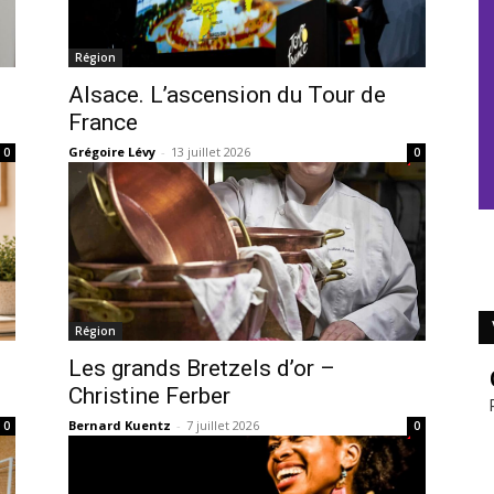
Région
Alsace. L’ascension du Tour de
France
Grégoire Lévy
-
13 juillet 2026
0
0
Région
Les grands Bretzels d’or –
Christine Ferber
Bernard Kuentz
-
7 juillet 2026
0
0