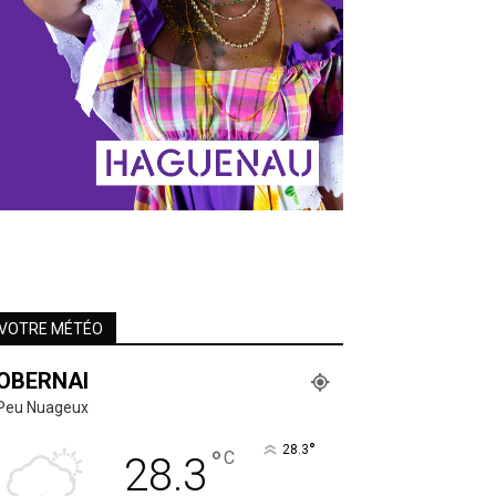
VOTRE MÉTÉO
OBERNAI
Peu Nuageux
°
28.3
°
C
28.3