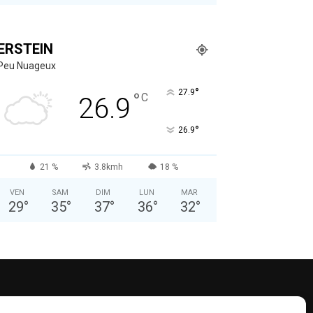
ERSTEIN
Peu Nuageux
°
27.9
°
C
26.9
°
26.9
21 %
3.8kmh
18 %
VEN
SAM
DIM
LUN
MAR
29
°
35
°
37
°
36
°
32
°