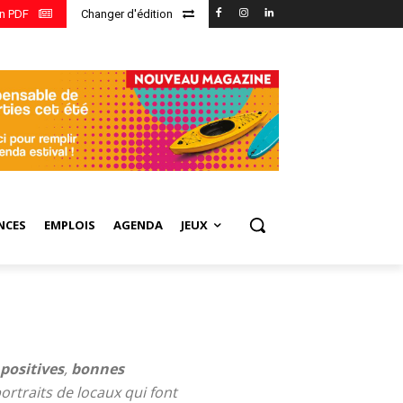
en PDF
Changer d'édition
NCES
EMPLOIS
AGENDA
JEUX
 positives
,
bonnes
portraits de locaux qui font