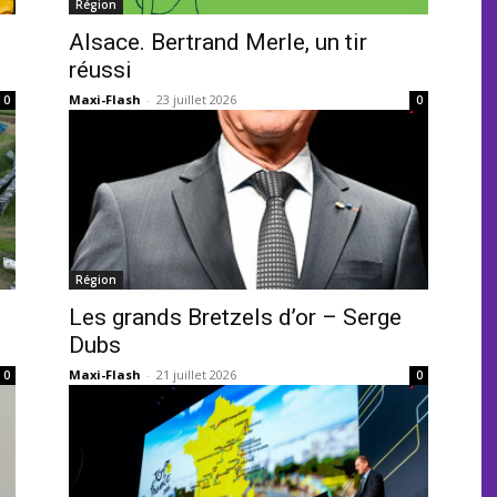
Région
Alsace. Bertrand Merle, un tir
réussi
Maxi-Flash
-
23 juillet 2026
0
0
Région
Les grands Bretzels d’or – Serge
Dubs
Maxi-Flash
-
21 juillet 2026
0
0