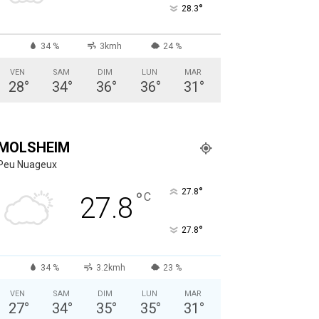
°
28.3
34 %
3kmh
24 %
VEN
SAM
DIM
LUN
MAR
28
°
34
°
36
°
36
°
31
°
MOLSHEIM
Peu Nuageux
°
27.8
°
C
27.8
°
27.8
34 %
3.2kmh
23 %
VEN
SAM
DIM
LUN
MAR
27
°
34
°
35
°
35
°
31
°