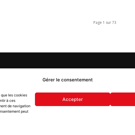
Page 1 sur 73
PROPOS
Gérer le consentement
S
 Flash est un journal d’informations locales distribué
s que les cookies
ue semaine sur trois éditions : en Alsace du Nord depuis
Accepter
ntir à ces
, dans les secteurs d’Obernai-Molsheim-Erstein depuis
ment de navigation
, et à Colmar, Vignoble et Plaine depuis 2023.
 consentement peut