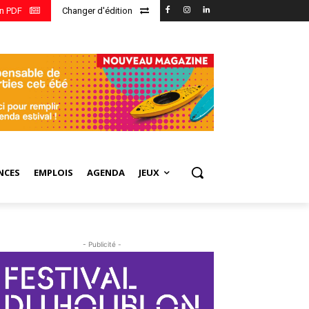
en PDF
Changer d'édition
NCES
EMPLOIS
AGENDA
JEUX
- Publicité -