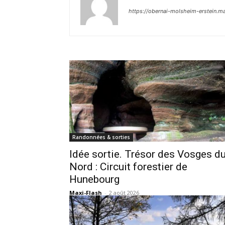
https://obernai-molsheim-erstein.m
Randonnées & sorties
Idée sortie. Trésor des Vosges d
Nord : Circuit forestier de
Hunebourg
Maxi-Flash
-
2 août 2026