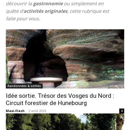
découvrir la
gastronomie
ou simplement en
quête d’
activités
originales
, cette rubrique est
faite pour vous.
Randonnées & sorties
Idée sortie. Trésor des Vosges du Nord :
Circuit forestier de Hunebourg
Maxi-Flash
-
2 août 2026
0