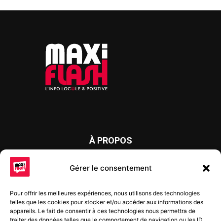
À PROPOS
Maxi Flash est un journal d’informations locales distribué
Gérer le consentement
chaque semaine sur trois éditions : en Alsace du Nord depuis
2015, dans les secteurs d’Obernai-Molsheim-Erstein depuis
Pour offrir les meilleures expériences, nous utilisons des technologies
2022, et à Colmar, Vignoble et Plaine depuis 2023.
telles que les cookies pour stocker et/ou accéder aux informations des
appareils. Le fait de consentir à ces technologies nous permettra de
traiter des données telles que le comportement de navigation ou les ID