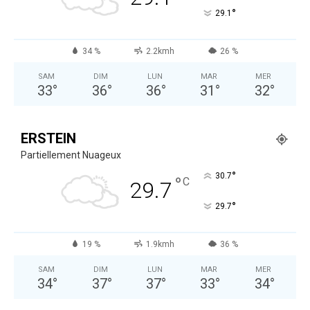
°
29.1
34 %
2.2kmh
26 %
SAM
DIM
LUN
MAR
MER
33
°
36
°
36
°
31
°
32
°
ERSTEIN
Partiellement Nuageux
°
30.7
°
C
29.7
°
29.7
19 %
1.9kmh
36 %
SAM
DIM
LUN
MAR
MER
34
°
37
°
37
°
33
°
34
°