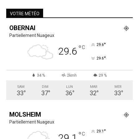
VOTRE MÉTÉO
OBERNAI
Partiellement Nuageux
°
29.6
°
C
29.6
°
29.6
34 %
2kmh
29 %
SAM
DIM
LUN
MAR
MER
33
°
37
°
36
°
32
°
33
°
MOLSHEIM
Partiellement Nuageux
°
29.1
°
C
29.1