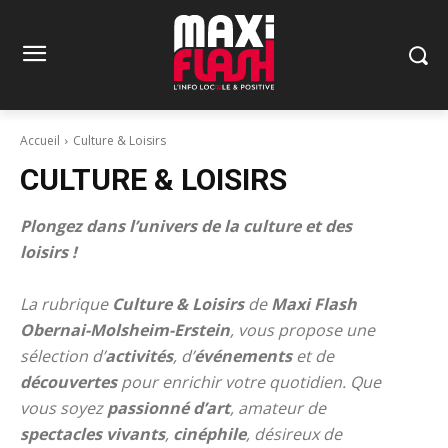
Accueil
Culture & Loisirs
CULTURE & LOISIRS
Plongez dans l’univers de la culture et des
loisirs !
La rubrique
Culture & Loisirs
de
Maxi Flash
Obernai-Molsheim-Erstein
, vous propose une
sélection d’
activités
, d’
événements
et de
découvertes
pour enrichir votre quotidien. Que
vous soyez
passionné d’art
, amateur de
spectacles vivants
,
cinéphile
, désireux de