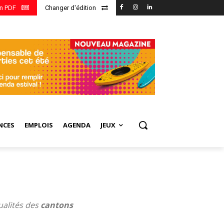
en PDF
Changer d'édition
NCES
EMPLOIS
AGENDA
JEUX
ualités des
cantons