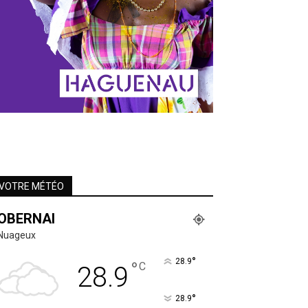
VOTRE MÉTÉO
OBERNAI
Nuageux
°
28.9
°
C
28.9
°
28.9