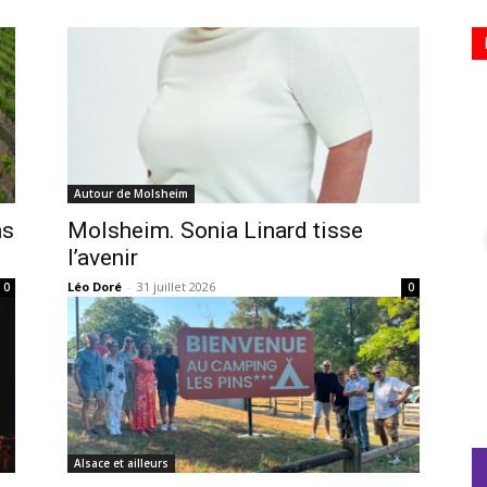
Autour de Molsheim
ns
Molsheim. Sonia Linard tisse
l’avenir
Léo Doré
-
31 juillet 2026
0
0
Alsace et ailleurs