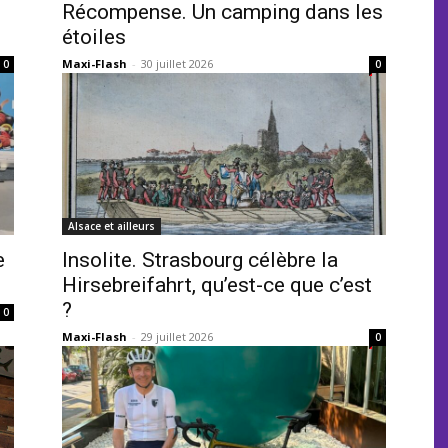
Récompense. Un camping dans les
étoiles
Maxi-Flash
-
30 juillet 2026
0
0
Alsace et ailleurs
e
Insolite. Strasbourg célèbre la
Hirsebreifahrt, qu’est-ce que c’est
?
0
Maxi-Flash
-
29 juillet 2026
0