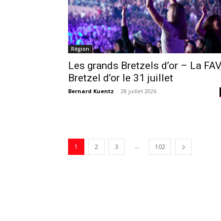
Région
Les grands Bretzels d’or – La FAV
Bretzel d’or le 31 juillet
Bernard Kuentz
-
28 juillet 2026
...
1
2
3
102