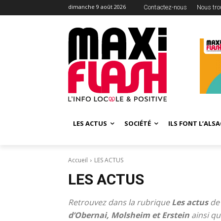
dimanche 9 août 2026
Contactez-nous
Nous tro
LES ACTUS
SOCIÉTÉ
ILS FONT L’ALSA
Accueil
LES ACTUS
LES ACTUS
Retrouvez dans la rubrique
Les actus
d
d’Obernai, Molsheim et Erstein
ainsi qu