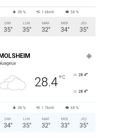
38 %
1.6kmh
58 %
DIM
LUN
MAR
MER
JEU
35
°
35
°
32
°
34
°
35
°
MOLSHEIM
Nuageux
°
28.4
°
C
28.4
°
28.4
38 %
1.7kmh
68 %
DIM
LUN
MAR
MER
JEU
34
°
35
°
32
°
33
°
35
°