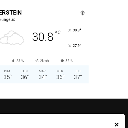
ERSTEIN
Nuageux
°
30.8
°
C
30.8
°
27.9
23 %
2kmh
53 %
DIM
LUN
MAR
MER
JEU
35
°
36
°
34
°
36
°
37
°
UIVEZ-NOUS