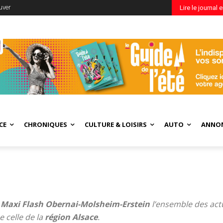
uver
Lire le journal 
CE
CHRONIQUES
CULTURE & LOISIRS
AUTO
ANNO
e
Maxi Flash Obernai-Molsheim-Erstein
l’ensemble des act
e celle de la
région
Alsace
.