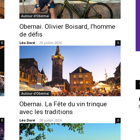
Autour d’Obernai
Obernai. Olivier Boisard, l’homme
de défis
Léo Doré
-
29 juillet 2026
0
0
Autour d’Obernai
Obernai. La Fête du vin trinque
avec les traditions
Léo Doré
-
28 juillet 2026
0
0