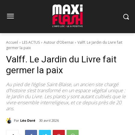
Accueil
LES ACTUS
Autour d’Obernai
Valff. Le Jardin du Livre fait
germer la paix
Valff. Le Jardin du Livre fait
germer la paix
Au pied de l’église Saint-Blaise, un ancien site chargé
d’histoire s’est transformé en un espace végétal unique :
le Jardin du Livre. Les plants y sont autant cultivés que le
vivre-ensemble interreligieux, et ce depuis près de 20
ans.
Par
Léo Doré
30 avril 2026