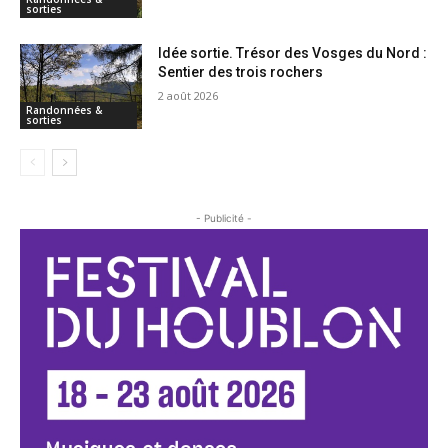
sorties
Idée sortie. Trésor des Vosges du Nord :
Sentier des trois rochers
2 août 2026
Randonnées &
sorties
- Publicité -