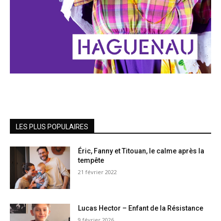
LES PLUS POPULAIRES
Éric, Fanny et Titouan, le calme après la
tempête
21 février 2022
Lucas Hector – Enfant de la Résistance
9 février 2026