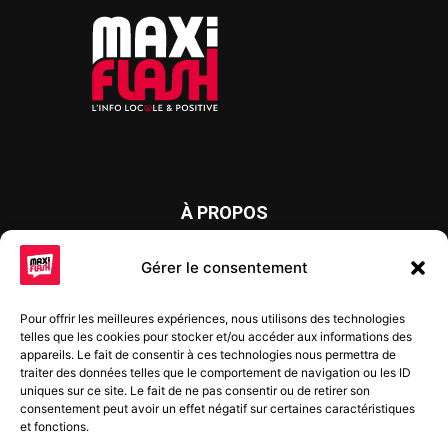
À PROPOS
Maxi Flash est un journal d’informations locales distribué
Gérer le consentement
chaque semaine sur trois éditions : en Alsace du Nord depuis
2015, dans les secteurs d’Obernai-Molsheim-Erstein depuis
Pour offrir les meilleures expériences, nous utilisons des technologies
2022, et à Colmar, Vignoble et Plaine depuis 2023.
telles que les cookies pour stocker et/ou accéder aux informations des
appareils. Le fait de consentir à ces technologies nous permettra de
traiter des données telles que le comportement de navigation ou les ID
uniques sur ce site. Le fait de ne pas consentir ou de retirer son
SUIVEZ-NOUS
consentement peut avoir un effet négatif sur certaines caractéristiques
et fonctions.