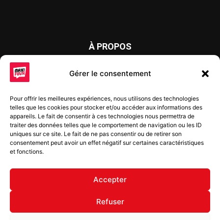
À PROPOS
Maxi Flash est un journal d’informations locales distribué
Gérer le consentement
chaque semaine sur trois éditions : en Alsace du Nord depuis
2015, dans les secteurs d’Obernai-Molsheim-Erstein depuis
Pour offrir les meilleures expériences, nous utilisons des technologies
2022, et à Colmar, Vignoble et Plaine depuis 2023.
telles que les cookies pour stocker et/ou accéder aux informations des
appareils. Le fait de consentir à ces technologies nous permettra de
traiter des données telles que le comportement de navigation ou les ID
uniques sur ce site. Le fait de ne pas consentir ou de retirer son
SUIVEZ-NOUS
consentement peut avoir un effet négatif sur certaines caractéristiques
et fonctions.
Accepter
Refuser
© Copyright © 2022 Maxi Flash