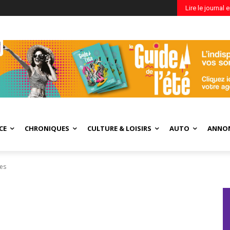
Lire le journal 
CE
CHRONIQUES
CULTURE & LOISIRS
AUTO
ANNO
res