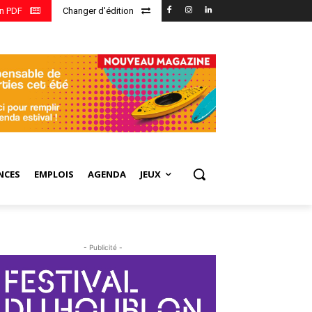
en PDF
Changer d'édition
NCES
EMPLOIS
AGENDA
JEUX
- Publicité -