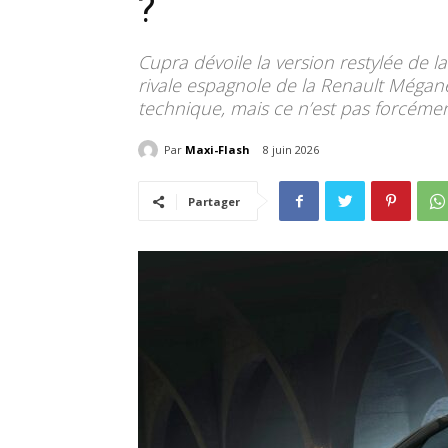
?
Cupra dévoile la version restylée de l
rivale espagnole de la Renault Méga
technique, mais ce n’est pas forcéme
Par
Maxi-Flash
8 juin 2026
Partager