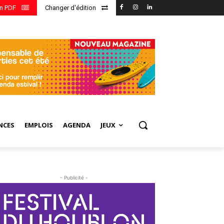
en PDF
Changer d'édition
NCES
EMPLOIS
AGENDA
JEUX
- Publicité -