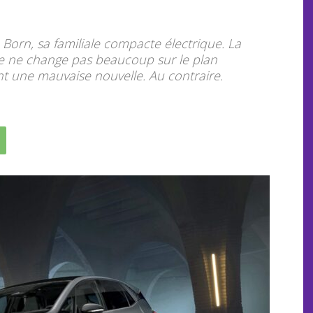
a Born, sa familiale compacte électrique. La
ne ne change pas beaucoup sur le plan
nt une mauvaise nouvelle. Au contraire.