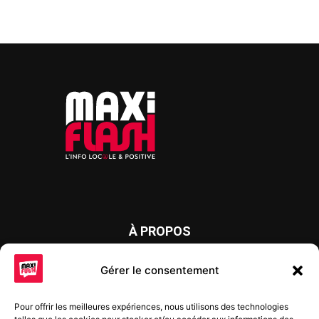
À PROPOS
Maxi Flash est un journal d’informations locales distribué
Gérer le consentement
chaque semaine sur trois éditions : en Alsace du Nord depuis
2015, dans les secteurs d’Obernai-Molsheim-Erstein depuis
Pour offrir les meilleures expériences, nous utilisons des technologies
2022, et à Colmar, Vignoble et Plaine depuis 2023.