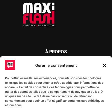
À PROPOS
Maxi Flash est un journal d’informations locales distribué
Gérer le consentement
chaque semaine sur trois éditions : en Alsace du Nord depuis
2015, dans les secteurs d’Obernai-Molsheim-Erstein depuis
Pour offrir les meilleures expériences, nous utilisons des technologies
2022, et à Colmar, Vignoble et Plaine depuis 2023.
telles que les cookies pour stocker et/ou accéder aux informations des
appareils. Le fait de consentir à ces technologies nous permettra de
traiter des données telles que le comportement de navigation ou les ID
uniques sur ce site. Le fait de ne pas consentir ou de retirer son
SUIVEZ-NOUS
consentement peut avoir un effet négatif sur certaines caractéristiques
et fonctions.