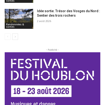
sorties
Idée sortie. Trésor des Vosges du Nord :
Sentier des trois rochers
2 août 2026
Randonnées &
sorties
- Publicité -