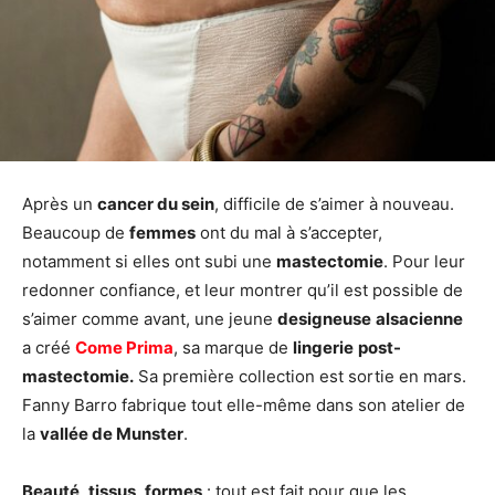
Après un
cancer du sein
, difficile de s’aimer à nouveau.
Beaucoup de
femmes
ont du mal à s’accepter,
notamment si elles ont subi une
mastectomie
. Pour leur
redonner confiance, et leur montrer qu’il est possible de
s’aimer comme avant, une jeune
designeuse
alsacienne
a créé
Come Prima
, sa marque de
lingerie
post-
mastectomie.
Sa première collection est sortie en mars.
Fanny Barro fabrique tout elle-même dans son atelier de
la
vallée de Munster
.
Beauté
,
tissus
,
formes
: tout est fait pour que les