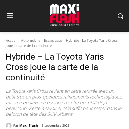
Accueil
Automobile
Essais auto
Hybride - La Toyota Yaris Cross
joue la carte de la continuité
Hybride – La Toyota Yaris
Cross joue la carte de la
continuité
La Toyota Yaris Cross revient en cette rentrée avec un
petit truc en plus, quelques raffinements technologiques,
mais ne bouleverse pas une recette qui plaît déjà
beaucoup. Reste à savoir si cela suffit pour rester dans le
peloton de tête des SUV urbains.
Par
Maxi-Flash
8 septembre 2025