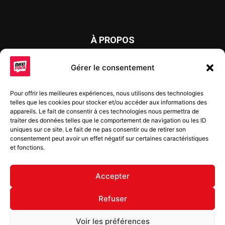
À PROPOS
Maxi Flash est un journal d’informations locales distribué
Gérer le consentement
chaque semaine sur trois éditions : en Alsace du Nord depuis
2015, dans les secteurs d’Obernai-Molsheim-Erstein depuis
Pour offrir les meilleures expériences, nous utilisons des technologies
2022, et à Colmar, Vignoble et Plaine depuis 2023.
telles que les cookies pour stocker et/ou accéder aux informations des
appareils. Le fait de consentir à ces technologies nous permettra de
traiter des données telles que le comportement de navigation ou les ID
uniques sur ce site. Le fait de ne pas consentir ou de retirer son
SUIVEZ-NOUS
consentement peut avoir un effet négatif sur certaines caractéristiques
et fonctions.
Accepter
Refuser
© Copyright © 2022 Maxi Flash
Voir les préférences