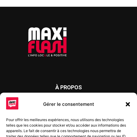
À PROPOS
Maxi Flash est un journal d’informations locales distribué
Gérer le consentement
chaque semaine sur trois éditions : en Alsace du Nord depuis
2015, dans les secteurs d’Obernai-Molsheim-Erstein depuis
Pour offrir les meilleures expériences, nous utilisons des technologies
2022, et à Colmar, Vignoble et Plaine depuis 2023.
telles que les cookies pour stocker et/ou accéder aux informations des
appareils. Le fait de consentir à ces technologies nous permettra de
traiter des données telles que le comportement de navigation ou les ID