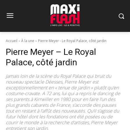
Accueil
À la une
Pierre Meyer - Le Royal Palace, côté jardin
Pierre Meyer – Le Royal
Palace, côté jardin
Jamais loin de la scène du Royal Palace qui bruit du
nouveau spectacle Déesses, Pierre Meyer est
exceptionnellement en « tenue de jardin » plutôt qu’en
costume-cravate. A 72 ans, lui qui a repris le dancing de
ses parents à Kirrwiller en 1980 pour en faire l’un des
plus grands cabarets de France, s’accorde des pauses
tout en restant à l’affût des nouveautés. Qu’il s’agisse du
futur hôtel dont les fondations ont été posées ou de
courir le monde à la recherche d’artistes, Pierre Meyer
entretient son jardin.