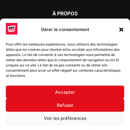
À PROPOS
Maxi Flash est un journal d’informations locales distribué
Gérer le consentement
chaque semaine sur trois éditions : en Alsace du Nord depuis
2015, dans les secteurs d’Obernai-Molsheim-Erstein depuis
Pour offrir les meilleures expériences, nous utilisons des technologies
2022, et à Colmar, Vignoble et Plaine depuis 2023.
telles que les cookies pour stocker et/ou accéder aux informations des
appareils. Le fait de consentir à ces technologies nous permettra de
traiter des données telles que le comportement de navigation ou les ID
uniques sur ce site. Le fait de ne pas consentir ou de retirer son
SUIVEZ-NOUS
consentement peut avoir un effet négatif sur certaines caractéristiques
et fonctions.
Accepter
Refuser
© Copyright © 2022 Maxi Flash
Voir les préférences
Mentions légales
Politique de confidentialité
Annonceurs