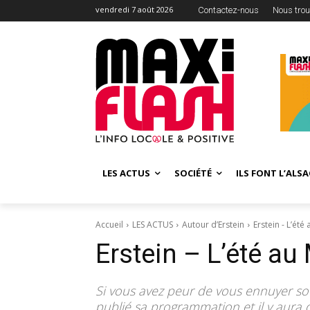
vendredi 7 août 2026
Contactez-nous
Nous trou
LES ACTUS
SOCIÉTÉ
ILS FONT L’ALSA
Accueil
LES ACTUS
Autour d’Erstein
Erstein - L’ét
Erstein – L’été a
Si vous avez peur de vous ennuyer sou
publié sa programmation et il y aura 