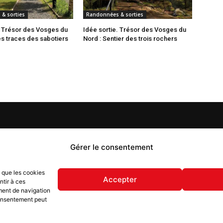
& sorties
Randonnées & sorties
. Trésor des Vosges du
Idée sortie. Trésor des Vosges du
es traces des sabotiers
Nord : Sentier des trois rochers
PROPOS
Gérer le consentement
S
 Flash est un journal d’informations locales distribué
s que les cookies
ue semaine sur trois éditions : en Alsace du Nord depuis
Accepter
ntir à ces
, dans les secteurs d’Obernai-Molsheim-Erstein depuis
ment de navigation
, et à Colmar, Vignoble et Plaine depuis 2023.
 consentement peut