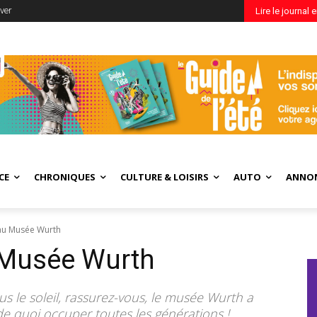
ver
Lire le journal 
CE
CHRONIQUES
CULTURE & LOISIRS
AUTO
ANNO
é au Musée Wurth
u Musée Wurth
s le soleil, rassurez-vous, le musée Wurth a
de quoi occuper toutes les générations !