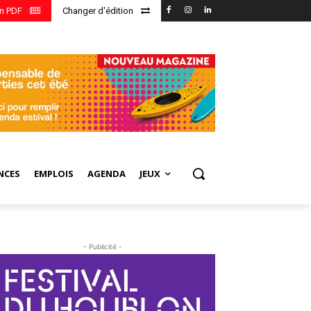
en PDF
Changer d'édition
NCES
EMPLOIS
AGENDA
JEUX
- Publicité -