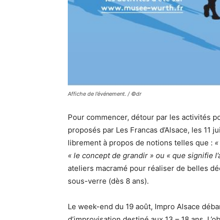
Affiche de l’événement. / ©dr
Pour commencer, détour par les activités pou
proposés par Les Francas d’Alsace, les 11 jui
librement à propos de notions telles que :
«
« le concept de grandir » ou « que signifie l’ar
ateliers macramé pour réaliser de belles d
sous-verre (dès 8 ans).
Le week-end du 19 août, Impro Alsace déba
d’improvisation destiné aux 13 – 18 ans. L’o