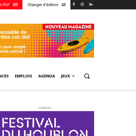
en PDF
Changer d'édition
NCES
EMPLOIS
AGENDA
JEUX
- Publicité -