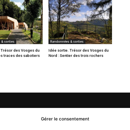
& sorties
Randonnées & sorties
. Trésor des Vosges du
Idée sortie. Trésor des Vosges du
es traces des sabotiers
Nord : Sentier des trois rochers
PROPOS
Gérer le consentement
S
 Flash est un journal d’informations locales distribué