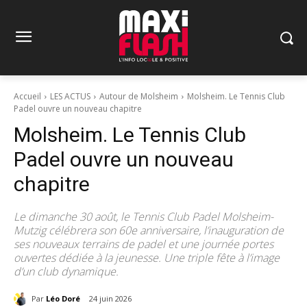
Accueil
LES ACTUS
Autour de Molsheim
Molsheim. Le Tennis Club
Padel ouvre un nouveau chapitre
Molsheim. Le Tennis Club
Padel ouvre un nouveau
chapitre
Le dimanche 30 août, le Tennis Club Padel Molsheim-
Mutzig célébrera son 60e anniversaire, l’inauguration de
ses nouveaux terrains de padel et une journée portes
ouvertes dédiée à la jeunesse. Une triple fête à l’image
d’un club dynamique.
Par
Léo Doré
24 juin 2026