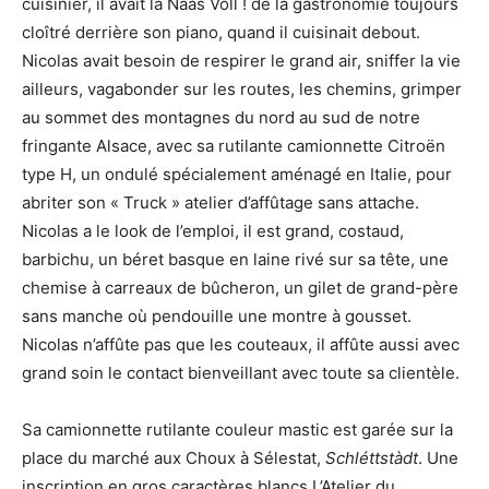
cuisinier, il avait la Naas Voll ! de la gastronomie toujours
cloîtré derrière son piano, quand il cuisinait debout.
Nicolas avait besoin de respirer le grand air, sniffer la vie
ailleurs, vagabonder sur les routes, les chemins, grimper
au sommet des montagnes du nord au sud de notre
fringante Alsace, avec sa rutilante camionnette Citroën
type H, un ondulé spécialement aménagé en Italie, pour
abriter son « Truck » atelier d’affûtage sans attache.
Nicolas a le look de l’emploi, il est grand, costaud,
barbichu, un béret basque en laine rivé sur sa tête, une
chemise à carreaux de bûcheron, un gilet de grand-père
sans manche où pendouille une montre à gousset.
Nicolas n’affûte pas que les couteaux, il affûte aussi avec
grand soin le contact bienveillant avec toute sa clientèle.
Sa camionnette rutilante couleur mastic est garée sur la
place du marché aux Choux à Sélestat,
Schléttstàdt
. Une
inscription en gros caractères blancs L’Atelier du