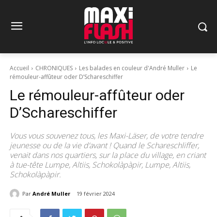
Accueil
CHRONIQUES
Les balades en couleur d'André Muller
Le
rémouleur-affûteur oder D’Schareschiffer
Le rémouleur-affûteur oder
D’Schareschiffer
Vous vous souvenez tous, les Maxi-Läser, de votre tendre
jeunesse ou de la vie d’avant ! Quand le Schareschliffer,
venait dans nos quartiers, sur la place du village, en criant
à tue-tête Lumpe, Altiis, Schokolàpàpir, Lumpe, Altiis,
Schokolàpàpir.
Par
André Muller
19 février 2024