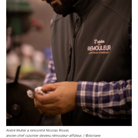
André Muller a rencontré Nicolas Risser,
ancien chef cuisinier devenu rémouleur-affûteur. / ©doriane