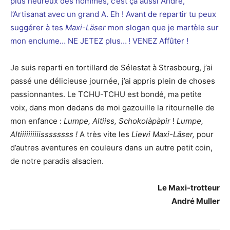
plus heureux des hommes, c’est ça aussi André,
l’Artisanat avec un grand A. Eh ! Avant de repartir tu peux
suggérer à tes
Maxi-Läser
mon slogan que je martèle sur
mon enclume… NE JETEZ plus… ! VENEZ Affûter !
Je suis reparti en tortillard de Sélestat à Strasbourg, j’ai
passé une délicieuse journée, j’ai appris plein de choses
passionnantes. Le TCHU-TCHU est bondé, ma petite
voix, dans mon dedans de moi gazouille la ritournelle de
mon enfance :
Lumpe, Altiiss, Schokolàpàpir
!
Lumpe,
Altiiiiiiiiiissssssss !
A très vite les
Liewi Maxi-Läser,
pour
d’autres aventures en couleurs dans un autre petit coin,
de notre paradis alsacien.
Le Maxi-trotteur
André Muller