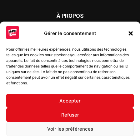
À PROPOS
Maxi Flash est un journal d’informations locales distribué
Gérer le consentement
chaque semaine sur trois éditions : en Alsace du Nord depuis
2015, dans les secteurs d’Obernai-Molsheim-Erstein depuis
Pour offrir les meilleures expériences, nous utilisons des technologies
2022, et à Colmar, Vignoble et Plaine depuis 2023.
telles que les cookies pour stocker et/ou accéder aux informations des
appareils. Le fait de consentir à ces technologies nous permettra de
traiter des données telles que le comportement de navigation ou les ID
uniques sur ce site. Le fait de ne pas consentir ou de retirer son
SUIVEZ-NOUS
consentement peut avoir un effet négatif sur certaines caractéristiques
et fonctions.
Accepter
Refuser
© Copyright © 2022 Maxi Flash
Voir les préférences
Mentions légales
Politique de confidentialité
Annonceurs