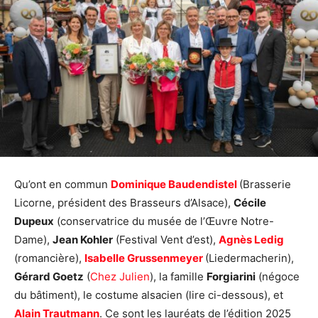
Qu’ont en commun
Dominique Baudendistel
(Brasserie
Licorne, président des Brasseurs d’Alsace),
Cécile
Dupeux
(conservatrice du musée de l’Œuvre Notre-
Dame),
Jean Kohler
(Festival Vent d’est),
Agnès Ledig
(romancière),
Isabelle Grussenmeyer
(Liedermacherin),
Gérard Goetz
(
Chez Julien
), la famille
Forgiarini
(négoce
du bâtiment), le costume alsacien (lire ci-dessous), et
Alain Trautmann
. Ce sont les lauréats de l’édition 2025