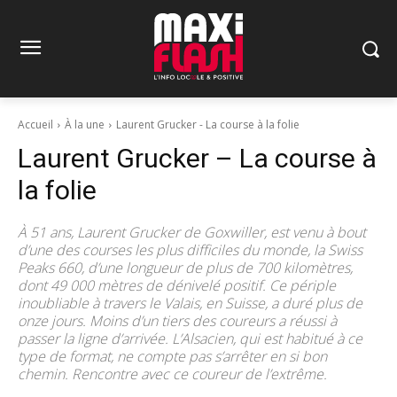
Accueil
À la une
Laurent Grucker - La course à la folie
Laurent Grucker – La course à
la folie
À 51 ans, Laurent Grucker de Goxwiller, est venu à bout
d’une des courses les plus difficiles du monde, la Swiss
Peaks 660, d’une longueur de plus de 700 kilomètres,
dont 49 000 mètres de dénivelé positif. Ce périple
inoubliable à travers le Valais, en Suisse, a duré plus de
onze jours. Moins d’un tiers des coureurs a réussi à
passer la ligne d’arrivée. L’Alsacien, qui est habitué à ce
type de format, ne compte pas s’arrêter en si bon
chemin. Rencontre avec ce coureur de l’extrême.