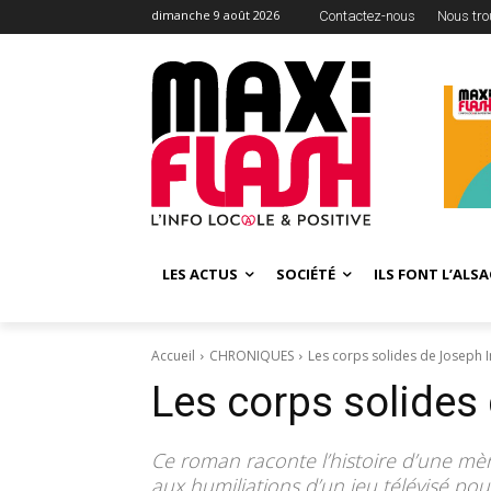
dimanche 9 août 2026
Contactez-nous
Nous tro
LES ACTUS
SOCIÉTÉ
ILS FONT L’ALSA
Accueil
CHRONIQUES
Les corps solides de Joseph 
Les corps solides
Ce roman raconte l’histoire d’une mèr
aux humiliations d’un jeu télévisé pou