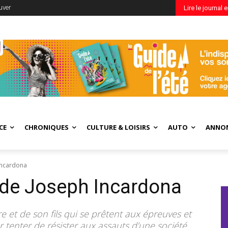
uver
Lire le journal 
CE
CHRONIQUES
CULTURE & LOISIRS
AUTO
ANNO
Incardona
 de Joseph Incardona
e et de son fils qui se prêtent aux épreuves et
r tenter de résister aux assauts d’une société