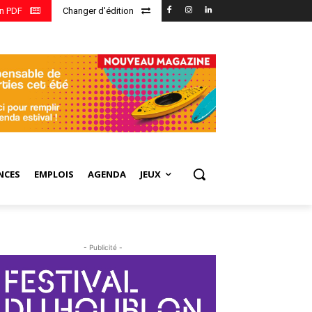
en PDF
Changer d'édition
NCES
EMPLOIS
AGENDA
JEUX
- Publicité -