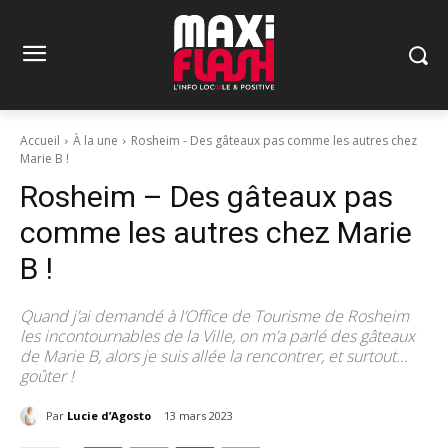
Accueil
À la une
Rosheim - Des gâteaux pas comme les autres chez
Marie B !
Rosheim – Des gâteaux pas
comme les autres chez Marie
B !
Quand j’ai demandé à l’Office de Tourisme de Rosheim
les incontournables de la Ville, on m’a parlé des gâteaux
de Marie B, alors je suis allée la rencontrer, et surtout...
goûter !
Par
Lucie d’Agosto
13 mars 2023